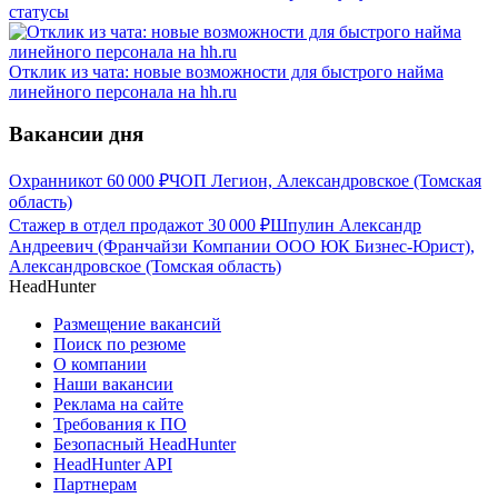
статусы
Отклик из чата: новые возможности для быстрого найма
линейного персонала на hh.ru
Вакансии дня
Охранник
от
60 000
₽
ЧОП Легион, Александровское (Томская
область)
Стажер в отдел продаж
от
30 000
₽
Шпулин Александр
Андреевич (Франчайзи Компании ООО ЮК Бизнес-Юрист),
Александровское (Томская область)
HeadHunter
Размещение вакансий
Поиск по резюме
О компании
Наши вакансии
Реклама на сайте
Требования к ПО
Безопасный HeadHunter
HeadHunter API
Партнерам