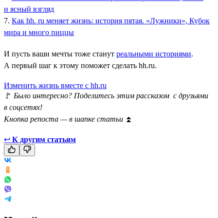
и ясный взгляд
7.
Как hh. ru меняет жизнь: история пятая. «Лужники», Кубок
мира и много пиццы
И пусть ваши мечты тоже станут
реальными историями
.
А первый шаг к этому поможет сделать hh.ru.
Изменить жизнь вместе с hh.ru
🚩
Было интересно? Поделитесь этим рассказом с друзьями
в соцсетях!
Кнопка репоста — в шапке статьи
⏫
↩
К другим статьям