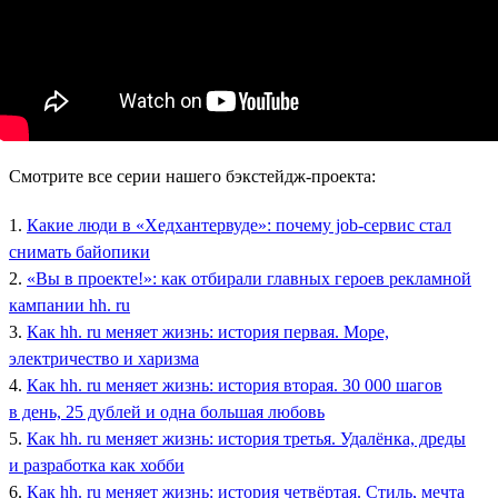
Смотрите все серии нашего бэкстейдж-проекта:
1.
Какие люди в «Хедхантервуде»: почему job-сервис стал
снимать байопики
2.
«Вы в проекте!»: как отбирали главных героев рекламной
кампании hh. ru
3.
Как hh. ru меняет жизнь: история первая. Море,
электричество и харизма
4.
Как hh. ru меняет жизнь: история вторая. 30 000 шагов
в день, 25 дублей и одна большая любовь
5.
Как hh. ru меняет жизнь: история третья. Удалёнка, дреды
и разработка как хобби
6.
Как hh. ru меняет жизнь: история четвёртая. Стиль, мечта