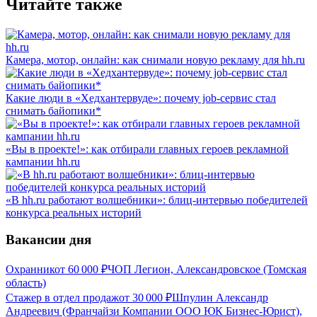
Читайте также
Камера, мотор, онлайн: как снимали новую рекламу для hh.ru
Какие люди в «Хедхантервуде»: почему job-сервис стал
снимать байопики*
«Вы в проекте!»: как отбирали главных героев рекламной
кампании hh.ru
«В hh.ru работают волшебники»: блиц-интервью победителей
конкурса реальных историй
Вакансии дня
Охранник
от
60 000
₽
ЧОП Легион, Александровское (Томская
область)
Стажер в отдел продаж
от
30 000
₽
Шпулин Александр
Андреевич (Франчайзи Компании ООО ЮК Бизнес-Юрист),