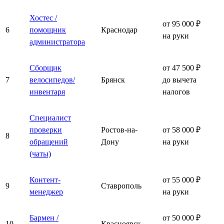
Хостес /
от 95 000 ₽
6
помощник
Краснодар
на руки
администратора
Сборщик
от 47 500 ₽
7
велосипедов/
Брянск
до вычета
инвентаря
налогов
Специалист
проверки
Ростов-на-
от 58 000 ₽
8
обращений
Дону
на руки
(чаты)
Контент-
от 55 000 ₽
9
Ставрополь
менеджер
на руки
Бармен /
от 50 000 ₽
10
Красноярск