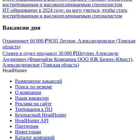
ИТ-образование в 2024 году: на кого учиться, чтобы стать
востребованным и высокооплачиваемым специалистом
Вакансии дня
Охранник
от
60 000
₽
ЧОП Легион, Александровское (Томская
область)
Стажер в отдел продаж
от
30 000
₽
Шпулин Александр
Андреевич (Франчайзи Компании ООО ЮК Бизнес-Юрист),
Александровское (Томская область)
HeadHunter
Размещение вакансий
Поиск по резюме
О компании
Наши вакансии
Реклама на сайте
Требования к ПО
Безопасный HeadHunter
HeadHunter API
Партнерам
Инвесторам
Каталог компаний