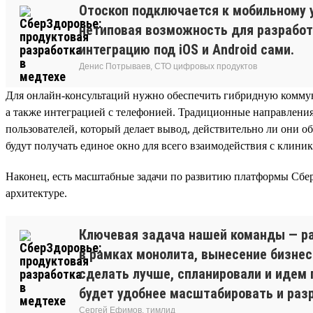
Отоскоп подключается к мобильному 
нетиповая возможность для разработ
интеграцию под iOS и Android сами.
Денис Потрываев, СТО цифровых продуктов
Для онлайн-консультаций нужно обеспечить гибридную коммуни
а также интеграцией с телефонией. Традиционные направления
пользователей, который делает вывод, действительно ли они 
будут получать единое окно для всего взаимодействия с клини
Наконец, есть масштабные задачи по развитию платформы Сбер
архитектуре.
Ключевая задача нашей команды — ра
в рамках монолита, вынесение бизнес
сделать лучше, спланировали и идем 
будет удобнее масштабировать и раз
Сергей Ефимов, тимлид