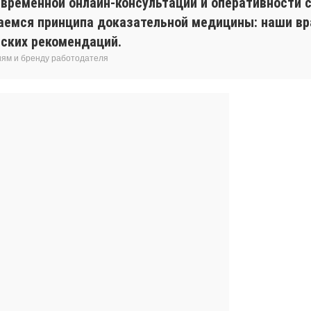
евременной онлайн-консультации и оперативности с
аемся принципа доказательной медицины: наши вр
ских рекомендаций.
иям и бренду работодателя