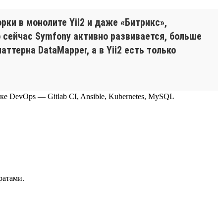
ки в монолите Yii2 и даже «Битрикс»,
о сейчас Symfony активно развивается, больше
ттерна DataMapper, а в Yii2 есть только
теке DevOps — Gitlab CI, Ansible, Kubernetes, MySQL
ратами.