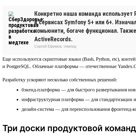
Конкретно наша команда использует P
в сервисах Symfony 5+ или 6+. Изнача
комьюнити, богаче функционал. Также 
ActiveRecords.
Сергей Ефимов, тимлид
Еще используются скриптовые языки (Bash, Python, etc), контейн
и PostgreSQL. Облачные платформы — отечественные Yandex.Cl
Разработку ускоряют несколько собственных решений:
бэкенд-платформа — для быстрого развертывания но
инфраструктурная платформа — для стандартизации 
дизайн-система — для переиспользования фронтенд-
Три доски продуктовой коман