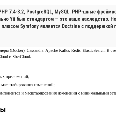
HP 7.4‑8.2, PostgreSQL, MySQL. PHP-шные фреймвор
льно Yii был стандартом — это наше наследство. Н
плюсом Symfony является Doctrine с поддержкой па
еры (Docker), Cassandra, Apache Kafka, Redis, ElasticSearch. В с
oud и SberCloud.
вых приложений;
и масштабирования изменений;
компонентов и масштабирования изменений с минимальными зат
ды