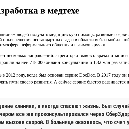
зработка в медтехе
лионам людей получать медицинскую помощь: развивает сервисы
й опыт решения нестандартных задач в области веб- и мобильно
 атмосфере неформального общения и взаимовыручки.
ет несколько направлений: агрегатор отзывов о врачах и запис
ошли на ней 718 000 онлайн-консультаций и 1,32 млн раз запис
ь в 2012 году, когда был основан сервис DocDoc. В 2017 году он
ть пути своего развития. А сейчас сервис быстро развивается и
ние клиники, а иногда спасают жизнь. Был случай
вечером все же проконсультировался через СберЗдо
м вызове скорой. В больнице оказалось, что счет у