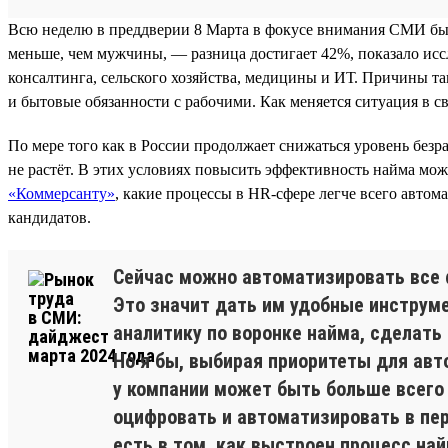
Всю неделю в преддверии 8 Марта в фокусе внимания СМИ был
меньше, чем мужчины, — разница достигает 42%, показало исс
консалтинга, сельского хозяйства, медицины и ИТ. Причины т
и бытовые обязанности с рабочими. Как меняется ситуация в с
По мере того как в России продолжает снижаться уровень безр
не растёт. В этих условиях повысить эффективность найма мож
«Коммерсанту»
, какие процессы в HR-сфере легче всего авто
кандидатов.
Сейчас можно автоматизировать все фу
Это значит дать им удобные инструм
аналитику по воронке найма, сделат
Но я бы, выбирая приоритеты для авто
у компании может быть больше всего 
оцифровать и автоматизировать в пе
есть в том, как выстроен процесс най