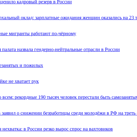
ценило кадровый резерв в России
рхальный оклад: зарплатные ожидания женщин оказались на 23
ные мигранты работают по-чёрному
 палата назвала гендерно-нейтральные отрасли в России
незанятых и пожилых
йке не хватает рук
 всем: рекордные 190 тысяч человек перестали быть самозаняты
 заявил о снижении безработицы среди молодёжи в РФ на треть 
 нехватка: в России резко вырос спрос на вахтовиков