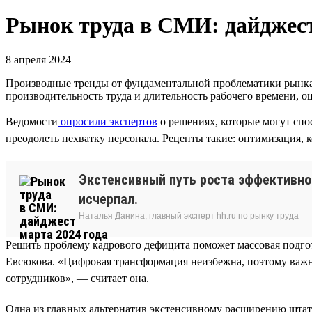
Рынок труда в СМИ: дайджест
8 апреля 2024
Производные тренды от фундаментальной проблематики рынка 
производительность труда и длительность рабочего времени, оц
Ведомости
опросили экспертов
о решениях, которые могут спос
преодолеть нехватку персонала. Рецепты такие: оптимизация,
Экстенсивный путь роста эффективно
исчерпал.
Наталья Данина, главный эксперт hh.ru по рынку труда
Решить проблему кадрового дефицита поможет массовая подго
Евсюкова. «Цифровая трансформация неизбежна, поэтому важн
сотрудников», — считает она.
Одна из главных альтернатив экстенсивному расширению штат