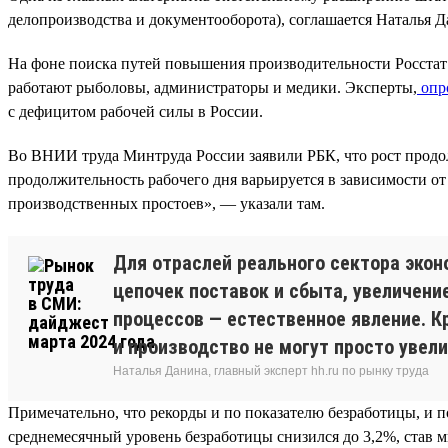
делопроизводства и документооборота), соглашается Наталья Да
На фоне поиска путей повышения производительности Росстат с
работают рыболовы, администраторы и медики. Эксперты,
опр
с дефицитом рабочей силы в России.
Во ВНИИ труда Минтруда России заявили РБК, что рост продо
продолжительность рабочего дня варьируется в зависимости от
производственных простоев», — указали там.
Для отраслей реального сектора экон
цепочек поставок и сбыта, увеличени
процессов — естественное явление. К
и производство не могут просто увел
Наталья Данина, главный эксперт hh.ru по рынку труда
Примечательно, что рекорды и по показателю безработицы, и п
среднемесячный уровень безработицы снизился до 3,2%, став м