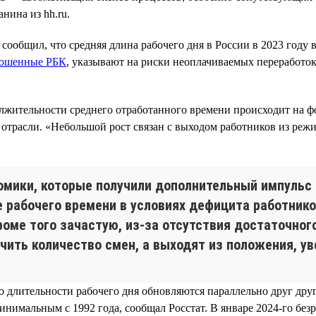
нина из hh.ru.
ообщил, что средняя длина рабочего дня в России в 2023 году в
ошенные РБК
, указывают на риски неоплачиваемых переработок
лжительности среднего отработанного времени происходит на ф
 отрасли. «Небольшой рост связан с выходом работников из реж
омики, которые получили дополнительный импульс 
е рабочего времени в условиях дефицита работни
роме того зачастую, из-за отсутствия достаточно
ичить количество смен, а выходят из положения, у
о длительности рабочего дня обновляются параллельно друг друг
инимальным с 1992 года, сообщал Росстат. В январе 2024-го без