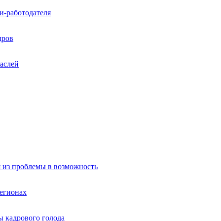
и-работодателя
дров
раслей
я из проблемы в возможность
регионах
 кадрового голода