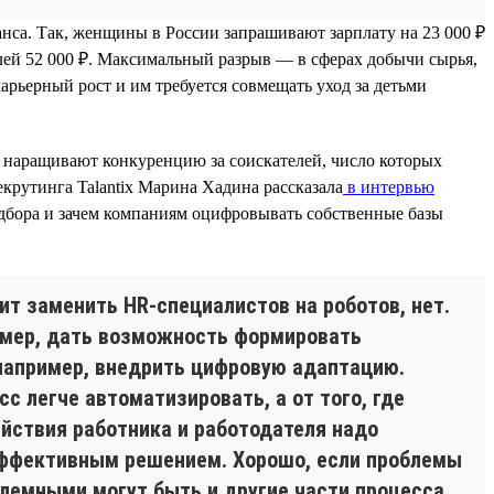
са. Так, женщины в России запрашивают зарплату на 23 000 ₽
елей 52 000 ₽. Максимальный разрыв — в сферах добычи сырья,
рьерный рост и им требуется совмещать уход за детьми
и наращивают конкуренцию за соискателей, число которых
екрутинга Talantix Марина Хадина рассказала
в интервью
одбора и зачем компаниям оцифровывать собственные базы
чит заменить HR-специалистов на роботов, нет.
имер, дать возможность формировать
например, внедрить цифровую адаптацию.
с легче автоматизировать, а от того, где
йствия работника и работодателя надо
 эффективным решением. Хорошо, если проблемы
облемными могут быть и другие части процесса