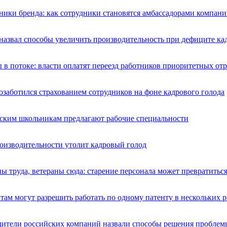
ики бренда: как сотрудники становятся амбассадорами компани
назвал способы увеличить производительность при дефиците ка
 в потоке: власти оплатят переезд работников приоритетных от
озаботился страхованием сотрудников на фоне кадрового голода
ским школьникам предлагают рабочие специальности
роизводительности утолит кадровый голод
ы труда, ветераны сюда: старение персонала может превратитьс
ам могут разрешить работать по одному патенту в нескольких 
дители российских компаний назвали способы решения проблемы