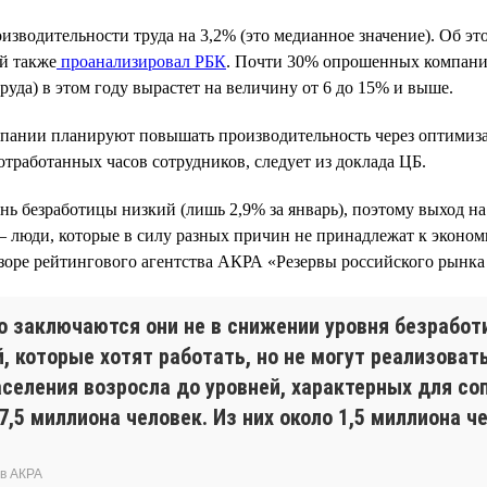
изводительности труда на 3,2% (это медианное значение). Об э
й также
проанализировал РБК
. Почти 30% опрошенных компаний
руда) в этом году вырастет на величину от 6 до 15% и выше.
пании планируют повышать производительность через оптимиза
отработанных часов сотрудников, следует из доклада ЦБ.
нь безработицы низкий (лишь 2,9% за январь), поэтому выход на
— люди, которые в силу разных причин не принадлежат к эконом
зоре рейтингового агентства АКРА «Резервы российского рынка 
о заключаются они не в снижении уровня безработ
, которые хотят работать, но не могут реализоват
аселения возросла до уровней, характерных для с
,5 миллиона человек. Из них около 1,5 миллиона ч
ов АКРА