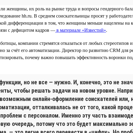
и женщины, их роль на рынке труда и вопросы гендерного балан
ледование hh.ru. В среднем соискательницы просят у работодат
акой дифференциации в том, что женщины меньше нацелены на ка
вязи с дефицитом кадров —
в материале «Известий»
.
аботицы, компании стремятся отказаться от любых стереотипов 
но за счёт его автоматизации. Директор по развитию CRM для р
матизировать, почему важно повышать эффективность воронки п
нкции, но не все — нужно. И, конечно, это не зна
енты, чтобы решать задачи на новом уровне. Напр
ь возможным онлайн-оформление соискателей или, 
матизации, отталкивалась не от того, какой процес
проблем с персоналом. Именно эту часть взаимоде
рвую очередь, потому что это будет максимально
ма, — это легче всего перевести в «цифру». Но пр