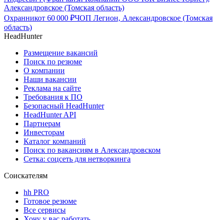
Александровское (Томская область)
Охранник
от
60 000
₽
ЧОП Легион, Александровское (Томская
область)
HeadHunter
Размещение вакансий
Поиск по резюме
О компании
Наши вакансии
Реклама на сайте
Требования к ПО
Безопасный HeadHunter
HeadHunter API
Партнерам
Инвесторам
Каталог компаний
Поиск по вакансиям в Александровском
Сетка: соцсеть для нетворкинга
Соискателям
hh PRO
Готовое резюме
Все сервисы
Хочу у вас работать