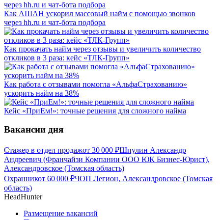
Как АШАН ускорил массовый найм с помощью звонков
через hh.ru и чат-бота подбора
Как прокачать найм через отзывы и увеличить количество
откликов в 3 раза: кейс «ТЛК-Групп»
Как работа с отзывами помогла «АльфаСтрахованию»
ускорить найм на 38%
Кейс «ПриЕм!»: точные решения для сложного найма
Вакансии дня
Стажер в отдел продаж
от
30 000
₽
Шпулин Александр
Андреевич (Франчайзи Компании ООО ЮК Бизнес-Юрист),
Александровское (Томская область)
Охранник
от
60 000
₽
ЧОП Легион, Александровское (Томская
область)
HeadHunter
Размещение вакансий