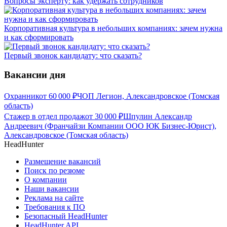
Вопросы эксперту: как удержать сотрудников
Корпоративная культура в небольших компаниях: зачем нужна
и как сформировать
Первый звонок кандидату: что сказать?
Вакансии дня
Охранник
от
60 000
₽
ЧОП Легион, Александровское (Томская
область)
Стажер в отдел продаж
от
30 000
₽
Шпулин Александр
Андреевич (Франчайзи Компании ООО ЮК Бизнес-Юрист),
Александровское (Томская область)
HeadHunter
Размещение вакансий
Поиск по резюме
О компании
Наши вакансии
Реклама на сайте
Требования к ПО
Безопасный HeadHunter
HeadHunter API