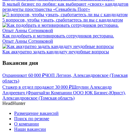
В малый бизнес по любви: как выбирают «своих» кандидатов
резиденты пространства «Севкабель Порт»
5 вопросов, чтобы узнать, сработаетесь ли вы с кандидатом
Как подобрать и мотивировать сотрудников ресторана.
Опыт Анны Сотниковой
Как аккуратно задать кандидату неудобные вопросы
Вакансии дня
Охранник
от
60 000
₽
ЧОП Легион, Александровское (Томская
область)
Стажер в отдел продаж
от
30 000
₽
Шпулин Александр
Андреевич (Франчайзи Компании ООО ЮК Бизнес-Юрист),
Александровское (Томская область)
HeadHunter
Размещение вакансий
Поиск по резюме
О компании
Наши вакансии