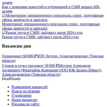
Как с помощью новостей и публикаций в СМИ решать HR-
задачи
Мониторинг операционного персонала: спрос, популярные
сферы занятости и зарплата
Рынок труда в СМИ: дайджест июля 2024 года
Вакансии дня
Охранник
от
60 000
₽
ЧОП Легион, Александровское (Томская
область)
Стажер в отдел продаж
от
30 000
₽
Шпулин Александр
Андреевич (Франчайзи Компании ООО ЮК Бизнес-Юрист),
Александровское (Томская область)
HeadHunter
Размещение вакансий
Поиск по резюме
О компании
Наши вакансии
Реклама на сайте