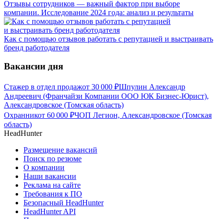
Отзывы сотрудников — важный фактор при выборе
компании. Исследование 2024 года: анализ и результаты
Как с помощью отзывов работать с репутацией и выстраивать
бренд работодателя
Вакансии дня
Стажер в отдел продаж
от
30 000
₽
Шпулин Александр
Андреевич (Франчайзи Компании ООО ЮК Бизнес-Юрист),
Александровское (Томская область)
Охранник
от
60 000
₽
ЧОП Легион, Александровское (Томская
область)
HeadHunter
Размещение вакансий
Поиск по резюме
О компании
Наши вакансии
Реклама на сайте
Требования к ПО
Безопасный HeadHunter
HeadHunter API