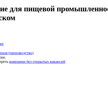
ие для пищевой промышленнос
вском
ие
ения (производство)
оне.
треть
компании без открытых вакансий