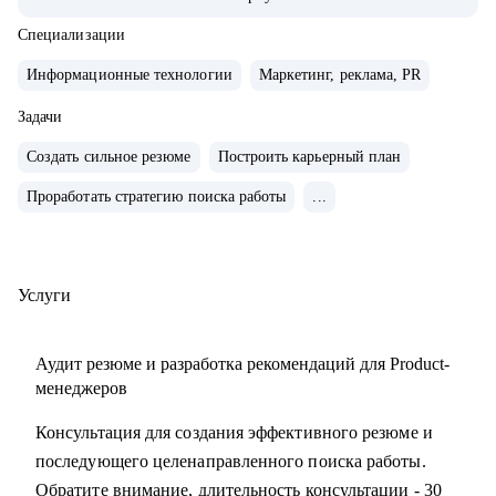
• Управляла портфелем из 30 продуктов.
• Помогаю стартапам.
Специализации
Информационные технологии
Маркетинг, реклама, PR
С чем помогу:
• Проверить ваши скиллы и разработать план роста.
Задачи
• Подготовить к собеседованиям, тестовым и самой работе.
Создать сильное резюме
Построить карьерный план
• Найти ваши точки роста и оптимальное применение
Проработать стратегию поиска работы
...
ваших текущих скиллов.
• Построить или доработать стратегию продукта.
• Понять, что делать дальше, если появилась идея продукта
• Найти зону кратного роста для вашего продукта, помочь
Услуги
посчитать рынок.
• Определить слабые места и минимизировать риски
Аудит резюме и разработка рекомендаций для Product-
вашего продукта и бизнеса
менеджеров
Консультация для создания эффективного резюме и
Кому могу помочь:
последующего целенаправленного поиска работы.
• Начинающим карьеру продакта.
Обратите внимание, длительность консультации - 30
• Профессионалам из смежных отраслей (маркетинг,