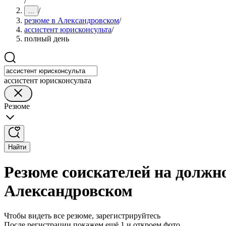
/
/
...
резюме в Александровском
/
ассистент юрисконсульта
/
полный день
ассистент юрисконсульта
Резюме
Найти
Резюме соискателей на должн
Александровском
Чтобы видеть все резюме, зарегистрируйтесь
После регистрации покажем ещё 1 и откроем фото