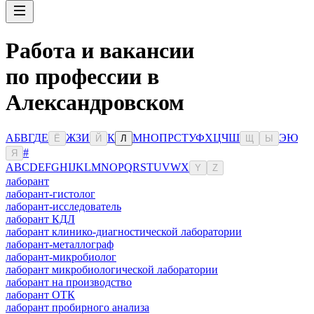
Работа и вакансии
по профессии в
Александровском
А
Б
В
Г
Д
Е
Ж
З
И
К
М
Н
О
П
Р
С
Т
У
Ф
Х
Ц
Ч
Ш
Э
Ю
Ё
Й
Л
Щ
Ы
#
Я
A
B
C
D
E
F
G
H
I
J
K
L
M
N
O
P
Q
R
S
T
U
V
W
X
Y
Z
лаборант
лаборант-гистолог
лаборант-исследователь
лаборант КДЛ
лаборант клинико-диагностической лаборатории
лаборант-металлограф
лаборант-микробиолог
лаборант микробиологической лаборатории
лаборант на производство
лаборант ОТК
лаборант пробирного анализа