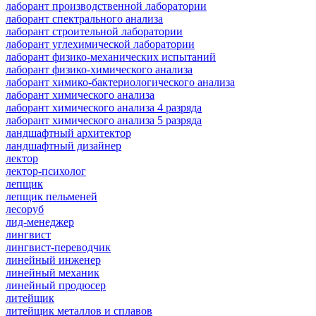
лаборант производственной лаборатории
лаборант спектрального анализа
лаборант строительной лаборатории
лаборант углехимической лаборатории
лаборант физико-механических испытаний
лаборант физико-химического анализа
лаборант химико-бактериологического анализа
лаборант химического анализа
лаборант химического анализа 4 разряда
лаборант химического анализа 5 разряда
ландшафтный архитектор
ландшафтный дизайнер
лектор
лектор-психолог
лепщик
лепщик пельменей
лесоруб
лид-менеджер
лингвист
лингвист-переводчик
линейный инженер
линейный механик
линейный продюсер
литейщик
литейщик металлов и сплавов