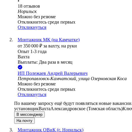
•
18
отзывов
Норильск
Можно без резюме
Откликнитесь среди первых
Откликнуться
Монтажник МК (на Камчатке)
от
350 000
₽
за вахту,
на руки
Опыт 1-3 года
Вахта
Выплаты: Два раза в месяц
ИП
Полежаев Андрей Валерьевич
Петропавловск-Камчатский, улица Озерновская Коса
Можно без резюме
Откликнитесь среди первых
Откликнуться
По вашему запросу ещё будут появляться новые вакансии
установщик
Вахта
Александровское (Томская область)
Ключ
В мессенджер
На почту
Монтажник ОВиК (г. Норильск)