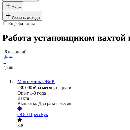
Опыт
Уровень дохода
Ещё фильтры
Работа установщиком вахтой 
, 6 вакансий
Монтажник ОВиК
230 000
₽
за месяц,
на руки
Опыт 1-3 года
Вахта
Выплаты: Два раза в месяц
ООО
ПрессБук
3.8