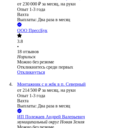
от
230 000
₽
за месяц,
на руки
Опыт 1-3 года
Вахта
Выплаты: Два раза в месяц
ООО
ПрессБук
3.8
•
18
отзывов
Норильск
Можно без резюме
Откликнитесь среди первых
Откликнуться
Монтажник с и жбк в п. Северный
от
214 500
₽
за месяц,
на руки
Опыт 1-3 года
Вахта
Выплаты: Два раза в месяц
ИП
Полежаев Андрей Валерьевич
муниципальный округ Новая Земля
Можно без резюме