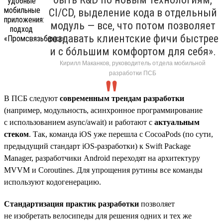
CI/CD, выделение кода в отдельный
модуль — все, что потом позволяет
создавать клиентские фичи быстрее
и с бóльшим комфортом для себя».
Кирилл Маканков, руководитель отдела мобильной
разработки ПСБ
В ПСБ следуют
современным трендам разработки
(например, модульность, асинхронное программирование
с использованием async/await) и работают с
актуальным
стеком
. Так, команда iOS уже перешла с CocoaPods (по сути,
предыдущий стандарт iOS-разработки) к Swift Package
Manager, разработчики Android переходят на архитектуру
MVVM и Coroutines. Для упрощения рутины все команды
используют кодогенерацию.
Стандартизация практик разработки
позволяет
не изобретать велосипеды для решения одних и тех же