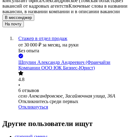
консультант офиса
Александровское (Томская область)
Без
вакансий от кадровых агентств
Ключевые слова в названии
вакансии, в названии компании и в описании вакансии
В мессенджер
На почту
Стажер в отдел продаж
от
30 000
₽
за месяц,
на руки
Без опыта
Шпулин Александр Андреевич (Франчайзи
Компании ООО ЮК Бизнес-Юрист)
4.8
•
6
отзывов
село Александровское, Засаймочная улица, 36А
Откликнитесь среди первых
Откликнуться
Другие пользователи ищут
старший смены