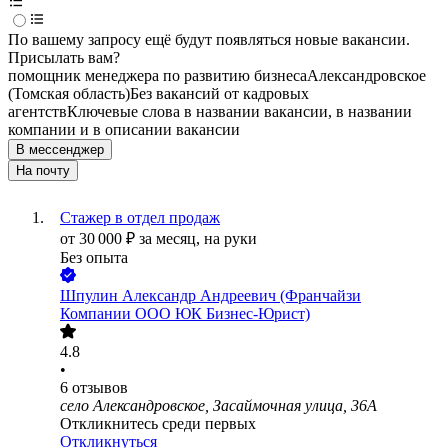
По вашему запросу ещё будут появляться новые вакансии.
Присылать вам?
помощник менеджера по развитию бизнеса
Александровское
(Томская область)
Без вакансий от кадровых
агентств
Ключевые слова в названии вакансии, в названии
компании и в описании вакансии
В мессенджер
На почту
Стажер в отдел продаж
от
30 000
₽
за месяц,
на руки
Без опыта
Шпулин Александр Андреевич (Франчайзи
Компании ООО ЮК Бизнес-Юрист)
4.8
•
6
отзывов
село Александровское, Засаймочная улица, 36А
Откликнитесь среди первых
Откликнуться