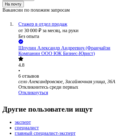
На почту
Вакансии по похожим запросам
Стажер в отдел продаж
от
30 000
₽
за месяц,
на руки
Без опыта
Шпулин Александр Андреевич (Франчайзи
Компании ООО ЮК Бизнес-Юрист)
4.8
•
6
отзывов
село Александровское, Засаймочная улица, 36А
Откликнитесь среди первых
Откликнуться
Другие пользователи ищут
эксперт
специалист
главный специалист-эксперт