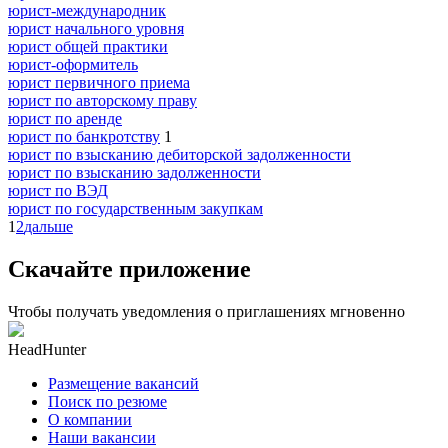
юрист-международник
юрист начального уровня
юрист общей практики
юрист-оформитель
юрист первичного приема
юрист по авторскому праву
юрист по аренде
юрист по банкротству
1
юрист по взысканию дебиторской задолженности
юрист по взысканию задолженности
юрист по ВЭД
юрист по государственным закупкам
1
2
дальше
Скачайте приложение
Чтобы получать уведомления о приглашениях мгновенно
HeadHunter
Размещение вакансий
Поиск по резюме
О компании
Наши вакансии