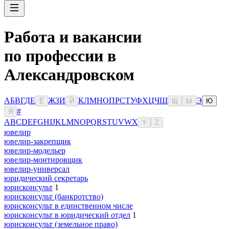
Работа и вакансии
по профессии в
Александровском
А
Б
В
Г
Д
Е
Ж
З
И
К
Л
М
Н
О
П
Р
С
Т
У
Ф
Х
Ц
Ч
Ш
Э
Ё
Й
Щ
Ы
Ю
#
Я
A
B
C
D
E
F
G
H
I
J
K
L
M
N
O
P
Q
R
S
T
U
V
W
X
Y
Z
ювелир
ювелир-закрепщик
ювелир-модельер
ювелир-монтировщик
ювелир-универсал
юридический секретарь
юрисконсульт
1
юрисконсульт (банкротство)
юрисконсульт в единственном числе
юрисконсульт в юридический отдел
1
юрисконсульт (земельное право)