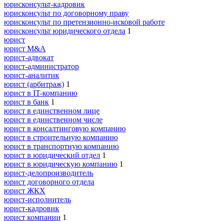
юрисконсульт-кадровик
юрисконсульт по договорному праву
юрисконсульт по претензионно-исковой работе
юрисконсульт юридического отдела
1
юрист
юрист M&A
юрист-адвокат
юрист-администратор
юрист-аналитик
юрист (арбитраж)
1
юрист в IT-компанию
юрист в банк
1
юрист в единственном лице
юрист в единственном числе
юрист в консалтинговую компанию
юрист в строительную компанию
юрист в транспортную компанию
юрист в юридический отдел
1
юрист в юридическую компанию
1
юрист-делопроизводитель
юрист договорного отдела
юрист ЖКХ
юрист-исполнитель
юрист-кадровик
юрист компании
1