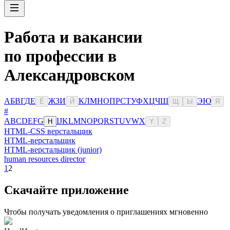
Работа и вакансии
по профессии в
Александровском
А
Б
В
Г
Д
Е
Ж
З
И
К
Л
М
Н
О
П
Р
С
Т
У
Ф
Х
Ц
Ч
Ш
Э
Ю
Ё
Й
Щ
Ы
Я
#
A
B
C
D
E
F
G
I
J
K
L
M
N
O
P
Q
R
S
T
U
V
W
X
H
Y
Z
HTML-CSS верстальщик
HTML-верстальщик
HTML-верстальщик (junior)
human resources director
1
2
Скачайте приложение
Чтобы получать уведомления о приглашениях мгновенно