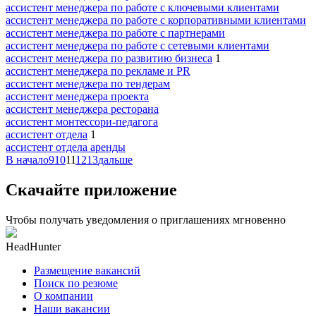
ассистент менеджера по работе с ключевыми клиентами
ассистент менеджера по работе с корпоративными клиентами
ассистент менеджера по работе с партнерами
ассистент менеджера по работе с сетевыми клиентами
ассистент менеджера по развитию бизнеса
1
ассистент менеджера по рекламе и PR
ассистент менеджера по тендерам
ассистент менеджера проекта
ассистент менеджера ресторана
ассистент монтессори-педагога
ассистент отдела
1
ассистент отдела аренды
В начало
9
10
11
12
13
дальше
Скачайте приложение
Чтобы получать уведомления о приглашениях мгновенно
HeadHunter
Размещение вакансий
Поиск по резюме
О компании
Наши вакансии