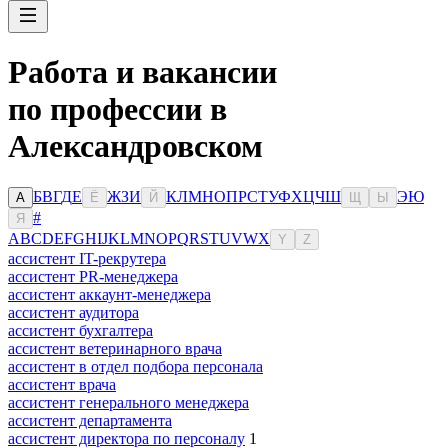
Работа и вакансии
по профессии в
Александровском
Б
В
Г
Д
Е
Ж
З
И
К
Л
М
Н
О
П
Р
С
Т
У
Ф
Х
Ц
Ч
Ш
Э
Ю
А
Ё
Й
Щ
Ы
#
Я
A
B
C
D
E
F
G
H
I
J
K
L
M
N
O
P
Q
R
S
T
U
V
W
X
Y
Z
ассистент IT-рекрутера
ассистент PR-менеджера
ассистент аккаунт-менеджера
ассистент аудитора
ассистент бухгалтера
ассистент ветеринарного врача
ассистент в отдел подбора персонала
ассистент врача
ассистент генерального менеджера
ассистент департамента
ассистент директора по персоналу
1