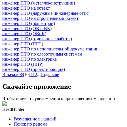
инженер ПТО (металлоконструкции)
инженер ПТО на объект
инженер ПТО (наружные инженерные сети)
инженер ПТО на строительный объект
инженер ПТО (общестрой)
инженер ПТО (ОВ и ВК)
инженер ПТО (ОВиК)
инженер ПТО (отделочные работы)
инженер ПТО (ПГС)
инженер ПТО по исполнительной документации
инженер ПТО по слаботочным системам
инженер ПТО по электрике
инженер ПТО (ППР)
инженер ПТО (проектировщик)
В начало
8
9
10
11
12
...
15
дальше
Скачайте приложение
Чтобы получать уведомления о приглашениях мгновенно
HeadHunter
Размещение вакансий
Поиск по резюме