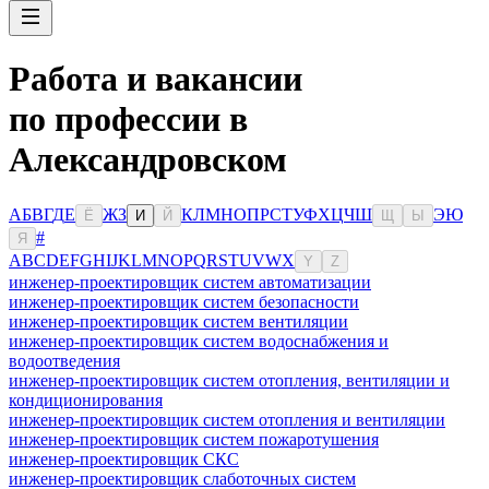
Работа и вакансии
по профессии в
Александровском
А
Б
В
Г
Д
Е
Ж
З
К
Л
М
Н
О
П
Р
С
Т
У
Ф
Х
Ц
Ч
Ш
Э
Ю
Ё
И
Й
Щ
Ы
#
Я
A
B
C
D
E
F
G
H
I
J
K
L
M
N
O
P
Q
R
S
T
U
V
W
X
Y
Z
инженер-проектировщик систем автоматизации
инженер-проектировщик систем безопасности
инженер-проектировщик систем вентиляции
инженер-проектировщик систем водоснабжения и
водоотведения
инженер-проектировщик систем отопления, вентиляции и
кондиционирования
инженер-проектировщик систем отопления и вентиляции
инженер-проектировщик систем пожаротушения
инженер-проектировщик СКС
инженер-проектировщик слаботочных систем