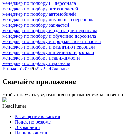
менеджер по подбору IT-персонала
менеджер по подбору автозапчастей
менеджер по подбору автомобилей
менеджер по подбору домашнего персонала
менеджер по подбору запчастей
менеджер по подбору и адаптации персонала
менеджер по подбору и обучению персонала
менеджер по подбору и продаже автозапчастей
менеджер по подбору и развитию персонала
менеджер по подбору линейного персонала
менеджер по подбору недвижимости
менеджер по подбору персонала
В начало
18
19
20
21
22
...
47
дальше
Скачайте приложение
Чтобы получать уведомления о приглашениях мгновенно
HeadHunter
Размещение вакансий
Поиск по резюме
О компании
Наши вакансии