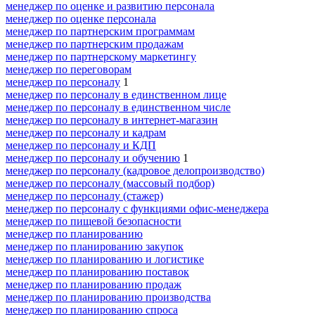
менеджер по оценке и развитию персонала
менеджер по оценке персонала
менеджер по партнерским программам
менеджер по партнерским продажам
менеджер по партнерскому маркетингу
менеджер по переговорам
менеджер по персоналу
1
менеджер по персоналу в единственном лице
менеджер по персоналу в единственном числе
менеджер по персоналу в интернет-магазин
менеджер по персоналу и кадрам
менеджер по персоналу и КДП
менеджер по персоналу и обучению
1
менеджер по персоналу (кадровое делопроизводство)
менеджер по персоналу (массовый подбор)
менеджер по персоналу (стажер)
менеджер по персоналу с функциями офис-менеджера
менеджер по пищевой безопасности
менеджер по планированию
менеджер по планированию закупок
менеджер по планированию и логистике
менеджер по планированию поставок
менеджер по планированию продаж
менеджер по планированию производства
менеджер по планированию спроса