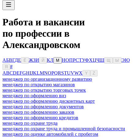
Работа и вакансии
по профессии в
Александровском
А
Б
В
Г
Д
Е
Ж
З
И
К
Л
Н
О
П
Р
С
Т
У
Ф
Х
Ц
Ч
Ш
Э
Ю
Ё
Й
М
Щ
Ы
#
Я
A
B
C
D
E
F
G
H
I
J
K
L
M
N
O
P
Q
R
S
T
U
V
W
X
Y
Z
менеджер по организационному развитию
менеджер по открытию магазинов
менеджер по открытию торговых точек
менеджер по оформлению виз
менеджер по оформлению дисконтных карт
менеджер по оформлению документов
менеджер по оформлению заказов
менеджер по оформлению кредитов
менеджер по охране труда
менеджер по охране труда и промышленной безопасности
менеджер по оценке автомобилей с пробегом