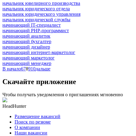
начальник ювелирного производства
начальник юридического отдела
начальник юридического управления
начальник юридической службы
начинающий IT-специалист
начинающий PHP-программист
начинающий аналитик
начинающий бухгалтер
начинающий дизайнер
начинающий интернет-маркетолог
начинающий маркетолог
начинающий менеджер
В начало
6
7
8
9
10
дальше
Скачайте приложение
Чтобы получать уведомления о приглашениях мгновенно
HeadHunter
Размещение вакансий
Поиск по резюме
О компании
Наши вакансии