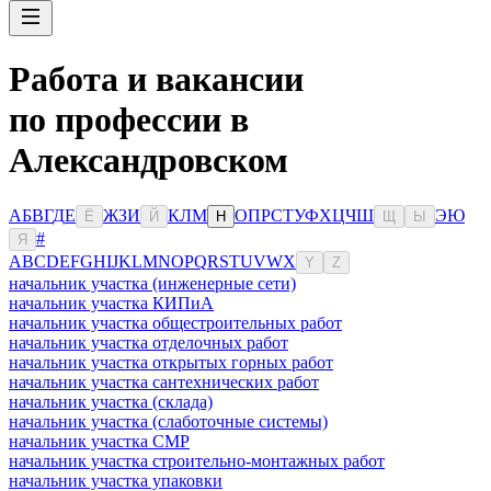
Работа и вакансии
по профессии в
Александровском
А
Б
В
Г
Д
Е
Ж
З
И
К
Л
М
О
П
Р
С
Т
У
Ф
Х
Ц
Ч
Ш
Э
Ю
Ё
Й
Н
Щ
Ы
#
Я
A
B
C
D
E
F
G
H
I
J
K
L
M
N
O
P
Q
R
S
T
U
V
W
X
Y
Z
начальник участка (инженерные сети)
начальник участка КИПиА
начальник участка общестроительных работ
начальник участка отделочных работ
начальник участка открытых горных работ
начальник участка сантехнических работ
начальник участка (склада)
начальник участка (слаботочные системы)
начальник участка СМР
начальник участка строительно-монтажных работ
начальник участка упаковки