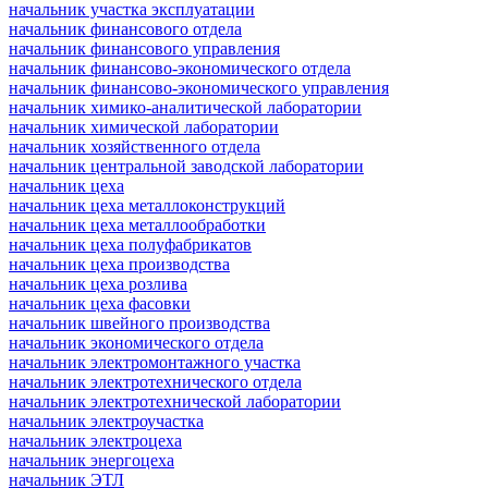
начальник участка эксплуатации
начальник финансового отдела
начальник финансового управления
начальник финансово-экономического отдела
начальник финансово-экономического управления
начальник химико-аналитической лаборатории
начальник химической лаборатории
начальник хозяйственного отдела
начальник центральной заводской лаборатории
начальник цеха
начальник цеха металлоконструкций
начальник цеха металлообработки
начальник цеха полуфабрикатов
начальник цеха производства
начальник цеха розлива
начальник цеха фасовки
начальник швейного производства
начальник экономического отдела
начальник электромонтажного участка
начальник электротехнического отдела
начальник электротехнической лаборатории
начальник электроучастка
начальник электроцеха
начальник энергоцеха
начальник ЭТЛ