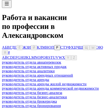
Работа и вакансии
по профессии в
Александровском
А
Б
В
Г
Д
Е
Ж
З
И
К
Л
М
Н
О
П
С
Т
У
Ф
Х
Ц
Ч
Ш
Э
Ю
Ё
Й
Р
Щ
Ы
#
Я
A
B
C
D
E
F
G
H
I
J
K
L
M
N
O
P
Q
R
S
T
U
V
W
X
Y
Z
руководитель отдела авиаперевозок
руководитель отдела активных продаж
руководитель отдела аналитики
руководитель отдела арендных отношений
руководитель отдела аренды
руководитель отдела аренды жилой недвижимости
руководитель отдела аренды коммерческой недвижимости
руководитель отдела бизнес-анализа
руководитель отдела бизнес-аналитики
руководитель отдела брокериджа
руководитель отдела бронирования