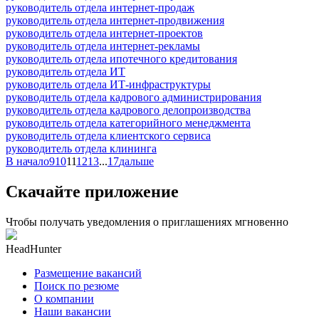
руководитель отдела интернет-продаж
руководитель отдела интернет-продвижения
руководитель отдела интернет-проектов
руководитель отдела интернет-рекламы
руководитель отдела ипотечного кредитования
руководитель отдела ИТ
руководитель отдела ИТ-инфраструктуры
руководитель отдела кадрового администрирования
руководитель отдела кадрового делопроизводства
руководитель отдела категорийного менеджмента
руководитель отдела клиентского сервиса
руководитель отдела клининга
В начало
9
10
11
12
13
...
17
дальше
Скачайте приложение
Чтобы получать уведомления о приглашениях мгновенно
HeadHunter
Размещение вакансий
Поиск по резюме
О компании
Наши вакансии