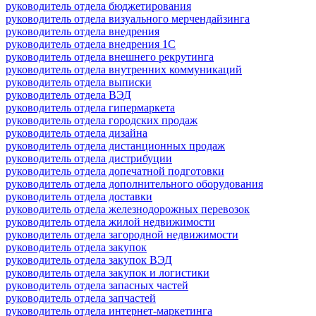
руководитель отдела бюджетирования
руководитель отдела визуального мерчендайзинга
руководитель отдела внедрения
руководитель отдела внедрения 1С
руководитель отдела внешнего рекрутинга
руководитель отдела внутренних коммуникаций
руководитель отдела выписки
руководитель отдела ВЭД
руководитель отдела гипермаркета
руководитель отдела городских продаж
руководитель отдела дизайна
руководитель отдела дистанционных продаж
руководитель отдела дистрибуции
руководитель отдела допечатной подготовки
руководитель отдела дополнительного оборудования
руководитель отдела доставки
руководитель отдела железнодорожных перевозок
руководитель отдела жилой недвижимости
руководитель отдела загородной недвижимости
руководитель отдела закупок
руководитель отдела закупок ВЭД
руководитель отдела закупок и логистики
руководитель отдела запасных частей
руководитель отдела запчастей
руководитель отдела интернет-маркетинга