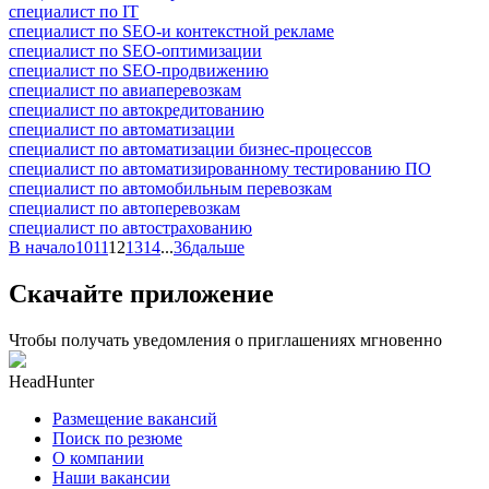
специалист по IT
специалист по SEO-и контекстной рекламе
специалист по SEO-оптимизации
специалист по SEO-продвижению
специалист по авиаперевозкам
специалист по автокредитованию
специалист по автоматизации
специалист по автоматизации бизнес-процессов
специалист по автоматизированному тестированию ПО
специалист по автомобильным перевозкам
специалист по автоперевозкам
специалист по автострахованию
В начало
10
11
12
13
14
...
36
дальше
Скачайте приложение
Чтобы получать уведомления о приглашениях мгновенно
HeadHunter
Размещение вакансий
Поиск по резюме
О компании
Наши вакансии