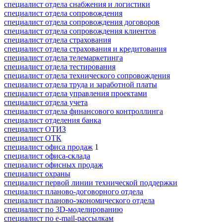
специалист отдела снабжения и логистики
специалист отдела сопровождения
специалист отдела сопровождения договоров
специалист отдела сопровождения клиентов
специалист отдела страхования
специалист отдела страхования и кредитования
специалист отдела телемаркетинга
специалист отдела тестирования
специалист отдела технического сопровождения
специалист отдела труда и заработной платы
специалист отдела управления проектами
специалист отдела учета
специалист отдела финансового контроллинга
специалист отделения банка
специалист ОТИЗ
специалист ОТК
специалист офиса продаж
1
специалист офиса-склада
специалист офисных продаж
специалист охраны
специалист первой линии технической поддержки
специалист планово-договорного отдела
специалист планово-экономического отдела
специалист по 3D-моделированию
специалист по e-mail-рассылкам