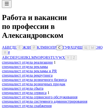
Работа и вакансии
по профессии в
Александровском
А
Б
В
Г
Д
Е
Ж
З
И
К
Л
М
Н
О
П
Р
Т
У
Ф
Х
Ц
Ч
Ш
Э
Ю
Ё
Й
С
Щ
Ы
#
Я
A
B
C
D
E
F
G
H
I
J
K
L
M
N
O
P
Q
R
S
T
U
V
W
X
Y
Z
специалист отдела реализации
1
специалист отдела рекламы
специалист отдела рекламы и PR
специалист отдела рекрутинга
специалист отдела розничного бизнеса
специалист отдела розничных продаж
специалист отдела сбыта
специалист отдела сервиса
1
специалист отдела сервисного обслуживания
специалист отдела системного администрирования
специалист отдела снабжения