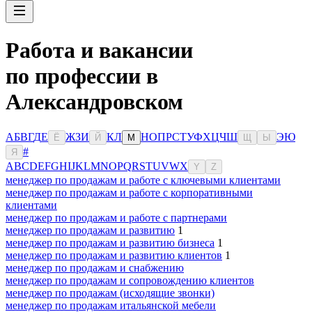
Работа и вакансии
по профессии в
Александровском
А
Б
В
Г
Д
Е
Ж
З
И
К
Л
Н
О
П
Р
С
Т
У
Ф
Х
Ц
Ч
Ш
Э
Ю
Ё
Й
М
Щ
Ы
#
Я
A
B
C
D
E
F
G
H
I
J
K
L
M
N
O
P
Q
R
S
T
U
V
W
X
Y
Z
менеджер по продажам и работе с ключевыми клиентами
менеджер по продажам и работе с корпоративными
клиентами
менеджер по продажам и работе с партнерами
менеджер по продажам и развитию
1
менеджер по продажам и развитию бизнеса
1
менеджер по продажам и развитию клиентов
1
менеджер по продажам и снабжению
менеджер по продажам и сопровождению клиентов
менеджер по продажам (исходящие звонки)
менеджер по продажам итальянской мебели