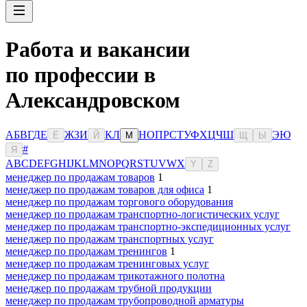
Работа и вакансии
по профессии в
Александровском
А
Б
В
Г
Д
Е
Ж
З
И
К
Л
Н
О
П
Р
С
Т
У
Ф
Х
Ц
Ч
Ш
Э
Ю
Ё
Й
М
Щ
Ы
#
Я
A
B
C
D
E
F
G
H
I
J
K
L
M
N
O
P
Q
R
S
T
U
V
W
X
Y
Z
менеджер по продажам товаров
1
менеджер по продажам товаров для офиса
1
менеджер по продажам торгового оборудования
менеджер по продажам транспортно-логистических услуг
менеджер по продажам транспортно-экспедиционных услуг
менеджер по продажам транспортных услуг
менеджер по продажам тренингов
1
менеджер по продажам тренинговых услуг
менеджер по продажам трикотажного полотна
менеджер по продажам трубной продукции
менеджер по продажам трубопроводной арматуры