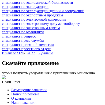
специалист по экономической безопасности
специалист по эксплуатации
специалист по эксплуатации зданий и сооружений
специалист по экспортным продажам
специалист по электронной коммерции
специалист по электронному документообороту
специалист по электронным торгам
специалист по юзабилити
специалист препресс
специалист пресс-службы
специалист приемной комиссии
специалист проектного отдела
В начало
23
24
25
26
27
...
36
дальше
Скачайте приложение
Чтобы получать уведомления о приглашениях мгновенно
HeadHunter
Размещение вакансий
Поиск по резюме
О компании
Наши вакансии