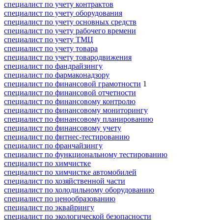
специалист по учету контрактов
специалист по учету оборудования
специалист по учету основных средств
специалист по учету рабочего времени
специалист по учету ТМЦ
специалист по учету товара
специалист по учету товародвижения
специалист по фандрайзингу
специалист по фармаконадзору
специалист по финансовой грамотности
1
специалист по финансовой отчетности
специалист по финансовому контролю
специалист по финансовому мониторингу
специалист по финансовому планированию
специалист по финансовому учету
специалист по фитнес-тестированию
специалист по франчайзингу
специалист по функциональному тестированию
специалист по химчистке
специалист по химчистке автомобилей
специалист по хозяйственной части
специалист по холодильному оборудованию
специалист по ценообразованию
специалист по эквайрингу
специалист по экологической безопасности