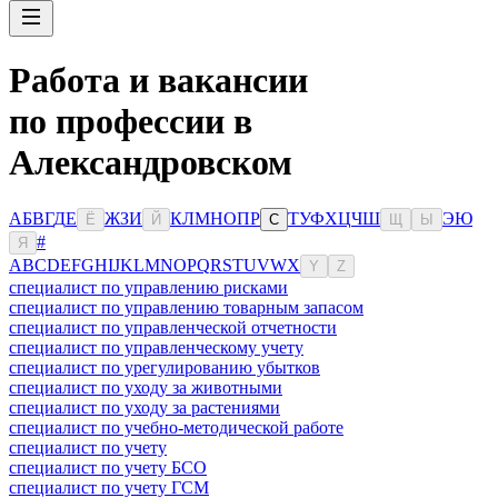
Работа и вакансии
по профессии в
Александровском
А
Б
В
Г
Д
Е
Ж
З
И
К
Л
М
Н
О
П
Р
Т
У
Ф
Х
Ц
Ч
Ш
Э
Ю
Ё
Й
С
Щ
Ы
#
Я
A
B
C
D
E
F
G
H
I
J
K
L
M
N
O
P
Q
R
S
T
U
V
W
X
Y
Z
специалист по управлению рисками
специалист по управлению товарным запасом
специалист по управленческой отчетности
специалист по управленческому учету
специалист по урегулированию убытков
специалист по уходу за животными
специалист по уходу за растениями
специалист по учебно-методической работе
специалист по учету
специалист по учету БСО
специалист по учету ГСМ